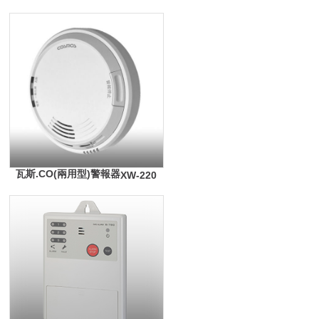
瓦斯.CO(兩用型)警報器
XW-220