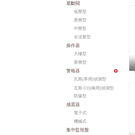
遮斷閥
低壓型
業務型
中壓型
全流量型
操作器
大樓型
業務型
警報器
瓦斯(單用)偵測型
瓦斯‧CO(兩用)偵測型
防爆型
感震器
電子式
機械式
集中監視盤