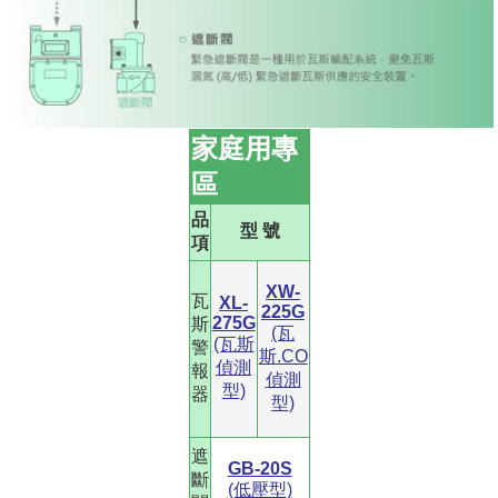
家庭用專
區
品
型 號
項
XW-
瓦
XL-
225G
275G
斯
(瓦
(瓦斯
警
斯.CO
偵測
報
偵測
型)
器
型)
遮
GB-20S
斷
(低壓型)