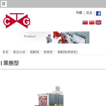
竹棋
泛太
首頁
產品介紹
遮斷閥
業務型
遮斷閥(業務型)
業務型