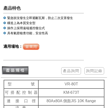
產品特色
緊急狀況發生立即遮斷瓦斯，防止二次災害發生
構造上為本質安全型
操作上採用遠端遙控復位式
具有氣密檢查功能，安全性高
適用場地：
型 號
VR-80T
可 搭 配 控 制 器
KM-673T
連 接 口 徑
80Ax80A 側面JIS 10K flange
流 量