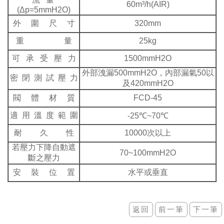
60m³/h(AIR)
(Δp=5mmH2O)
外 圍 尺 寸
320mm
重 量
25kg
可 承 受 壓 力
1500mmH2O
外部洩漏500mmH2O，內部漏氣50以
密 閉 測 試 壓 力
及420mmH2O
閥 體 材 質
FCD-45
適 用 溫 度 範 圍
-25℃~70℃
耐 久 性
10000次以上
若壓力下降自動遮
70~100mmH2O
斷之壓力
安 裝 位 置
水平或垂直