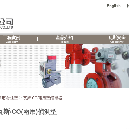
English
工程實例
產品介紹
瓦斯安全
Case study
Product
Gas security
(兩用)偵測型
瓦斯.CO(兩用型)警報器
瓦斯‧CO(兩用)偵測型