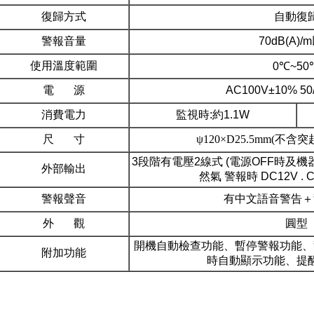
復歸方式
自動復
警報音量
70dB(A)/
使用溫度範圍
0℃~50
電 源
AC100V±10% 50
消費電力
監視時:約1.1W
尺 寸
ψ120×D25.5mm(不含
3段階有電壓2線式 (電源OFF時及機器異
外部輸出
然氣 警報時 DC12V .
警報聲音
有中文語音警告＋
外 觀
圓型
開機自動檢查功能、暫停警報功
能
、
附加功能
時自動顯示功
能
、提