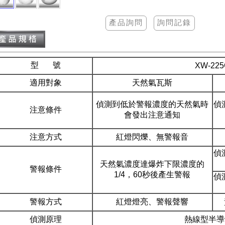
型 號
XW-225
適用對象
天然氣瓦斯
偵測到低於警報濃度的天然氣時
偵
注意條件
會發出注意通知
注意方式
紅燈閃爍、無警報音
偵
天然氣濃度達爆炸下限濃度的
警報條件
1/4，60秒後產生警報
偵
警報方式
紅燈燈亮、警報聲響
偵測原理
熱線型半導