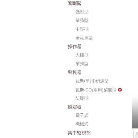
遮斷閥
低壓型
業務型
中壓型
全流量型
操作器
大樓型
業務型
警報器
瓦斯(單用)偵測型
瓦斯‧CO(兩用)偵測型
防爆型
感震器
電子式
機械式
集中監視盤