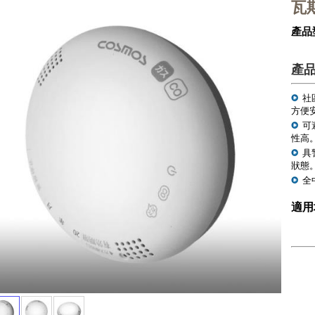
瓦
產品
產
社
方便
可
性高
具
狀態
全
適用