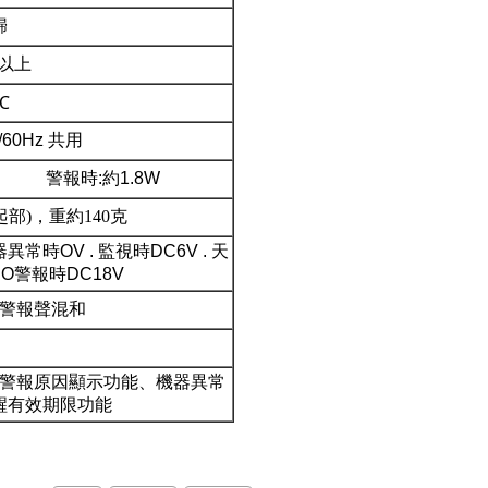
歸
m以上
℃
/60Hz 共用
警報時:約1.8W
突起部)，重約140克
常時OV . 監視時DC6V . 天
 CO警報時DC18V
警報聲混和
警報原因
顯示
功
能
、機器異常
醒有效期限功
能