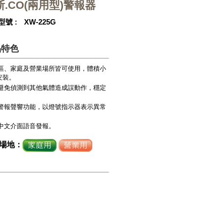
斯.CO(兩用型)警報器
型號
XW-225G
品特色
區、家庭及營業場所皆可使用，體積小
安裝。
避免偵測到其他氣體造成誤動作，穩定
。
警報聲響功能，以燈號指示器表示異常
。
中文介面語音發報。
場地：