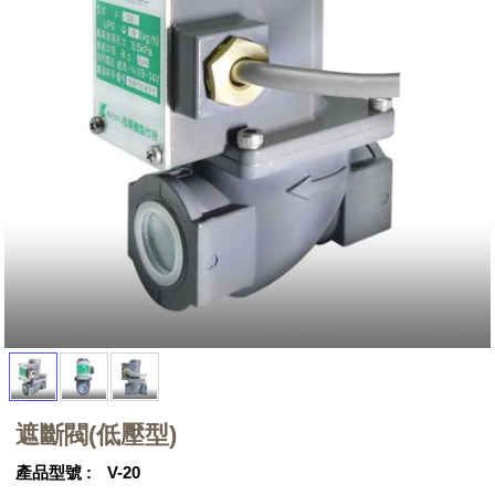
遮斷閥(低壓型)
產品型號
V-20