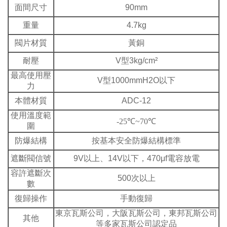
面間尺寸
90mm
重量
4.7kg
閥片材質
黃銅
耐壓
V型3kg/cm²
最高使用壓
V型1000mmH2O以下
力
本體材質
ADC-12
使用溫度範
-25℃~70℃
圍
防爆結構
按基本安全防爆結構標準
遮斷閥信號
9V以上、14V以下，470μf電容放電
容許遮斷次
500次以上
數
復歸操作
手動復歸
東京瓦斯公司，大阪瓦斯公司，東邦瓦斯公司
其他
等多家瓦斯公司認定品