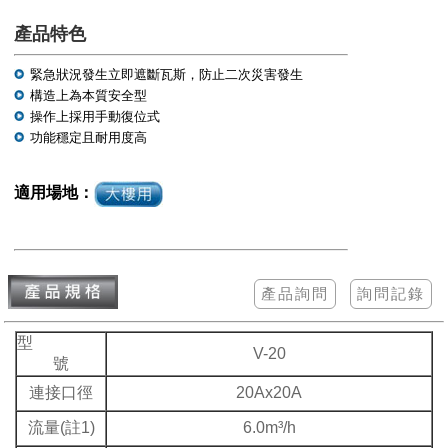
產品特色
緊急狀況發生立即遮斷瓦斯，防止二次災害發生
構造上為本質安全型
操作上採用手動復位式
功能穩定且耐用度高
適用場地：
型
V-20
號
連接口徑
20Ax20A
流量(註1)
6.0m³/h