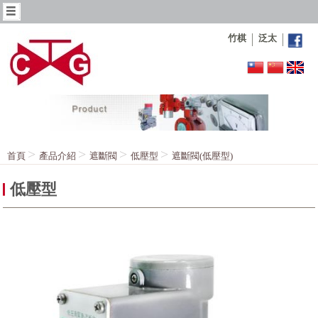
竹棋
泛太
首頁
產品介紹
遮斷閥
低壓型
遮斷閥(低壓型)
低壓型