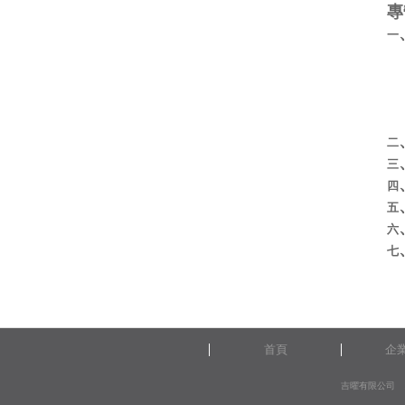
專
一
‧
‧
‧
‧
‧
二
三
四
五
六
七
首頁
企
吉曜有限公司 115