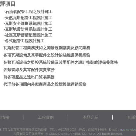
營項目
、
‧石油氣配管工程之設計施工
天然瓦斯配管工程設計施工
瓦斯安全遮斷系統設計施工
瓦斯地震防災系統設計施工
社區瓦斯儲槽配管設計施工
各式配管工程設計施工
、
瓦斯配管工程業務技術之開發規劃諮詢及顧問業務
、
各項瓦斯設備及其零配件之設計按裝維護保養業務
、
各類瓦斯設備之監控系統設備及其零配件之設計按裝維護保養業務
、
各類管線及其零配件買賣業務
、
前各項產品之進出口貿易業務
、
代理前各項國內外廠商產品之投標報價經銷業務
業情報
工程實例
產品介紹
瓦斯
73台北市南港區重陽路223號2樓 TEL：(02)2789-2029 FAX：(02)2788-6018 E-mail：
gas.servic
吉曜有限公司版權所有 ©
CUNDID ENTERPRISE CO.,
LTD.
All Rights Reserved.