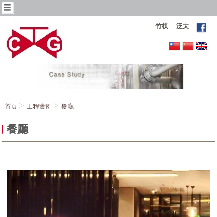
竹棋
泛太
首頁
工程實例
餐廳
餐廳